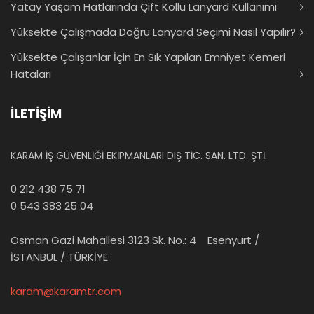
Yatay Yaşam Hatlarında Çift Kollu Lanyard Kullanımı
Yüksekte Çalışmada Doğru Lanyard Seçimi Nasıl Yapılır?
Yüksekte Çalışanlar İçin En Sık Yapılan Emniyet Kemeri
Hataları
İLETİŞİM
KARAM İŞ GÜVENLİĞİ EKİPMANLARI DIŞ TİC. SAN. LTD. ŞTİ.
0 212 438 75 71
0 543 383 25 04
Osman Gazi Mahallesi 3123 Sk. No.: 4 Esenyurt /
İSTANBUL / TÜRKİYE
karam@karamtr.com