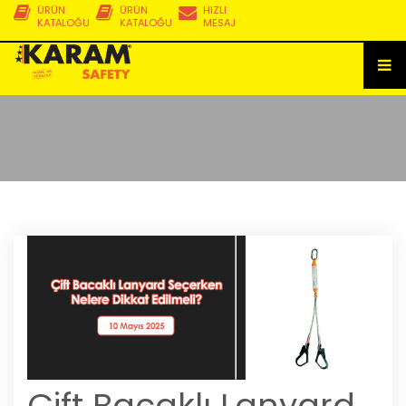
ÜRÜN
ÜRÜN
HIZLI
KATALOĞU
KATALOĞU
MESAJ
Çift Bacaklı Lanyard