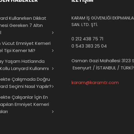
ard Kullanırken Dikkat
KARAM İŞ GÜVENLİĞİ EKİPMANLAR
SAN. LTD. ŞTİ.
mesi Gereken 7 Altın
l
0 212 438 75 71
 Vücut Emniyet Kemeri
0 543 383 25 04
el Tipi Kemer Mi?
Osman Gazi Mahallesi 3123 S
ay Yaşam Hatlarında
Esenyurt / İSTANBUL / TÜRKİ
 Kollu Lanyard Kullanımı
sekte Çalışmada Doğru
karam@karamtr.com
ard Seçimi Nasıl Yapılır?
ekte Çalışanlar İçin En
Yapılan Emniyet Kemeri
ları