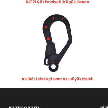
KK121 Çift Emniyetli Küçük Kanca
KK166 Elektrikçi Kancası Büyük İzoleli
KATEGORİLER
BİZ