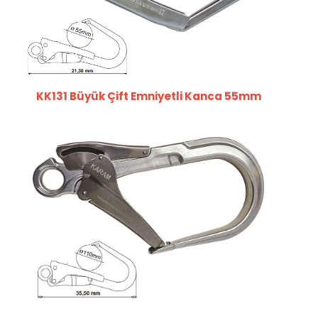
KK131 Büyük Çift Emniyetli Kanca 55mm