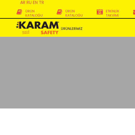
AR
RU
EN
TR
ÜRÜN
ÜRÜN
ETKİNLİK
KATALOĞU
KATALOĞU
TAKVİMİ
ÜRÜNLERİMİZ