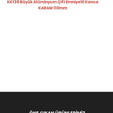
KK138 Büyük Alüminyum Çift Emniyetli Kanca
KARAM 110mm
ÖNE ÇIKAN ÜRÜNLERİMİZ