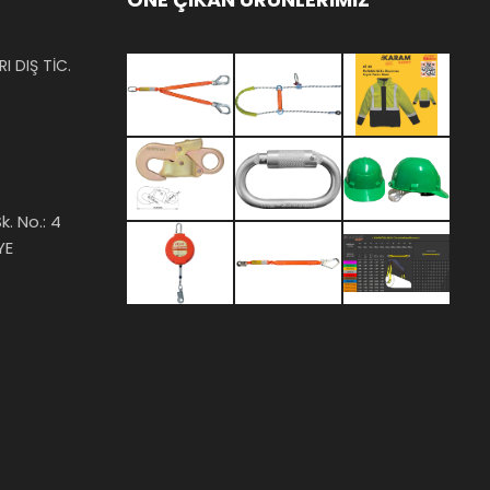
I DIŞ TİC.
k. No.: 4
YE