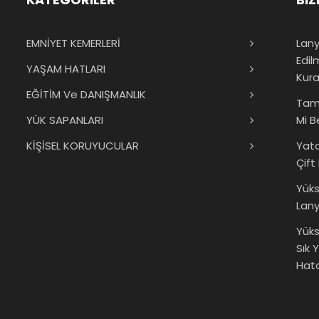
EMNİYET KEMERLERİ
Lany
Edil
YAŞAM HATLARI
Kura
EĞİTİM Ve DANIŞMANLIK
Tam
YÜK SAPANLARI
Mi B
KİŞİSEL KORUYUCULAR
Yat
Çift
Yük
Lany
Yüks
Sık 
Hata