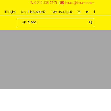
|
0 212 438 75 71
karam@karamtr.com
İLETİŞİM
SERTİFİKALARIMIZ
TÜM HABERLER