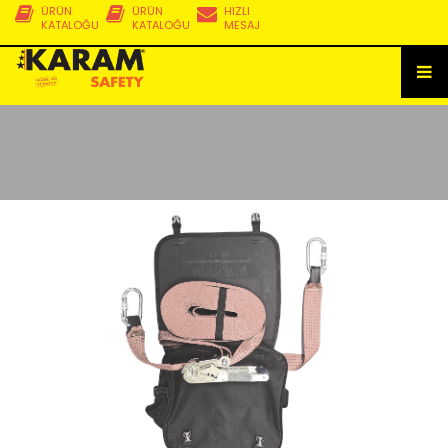
ÜRÜN
ÜRÜN
HIZLI
KATALOĞU
KATALOĞU
MESAJ