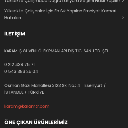
Yüksekte Çalışmada Doğru Lanyard Seçimi Nasıl Yapılır?
Yüksekte Çalışanlar İçin En Sık Yapılan Emniyet Kemeri
Hataları
İLETİŞİM
KARAM İŞ GÜVENLİĞİ EKİPMANLARI DIŞ TİC. SAN. LTD. ŞTİ.
0 212 438 75 71
0 543 383 25 04
Osman Gazi Mahallesi 3123 Sk. No.: 4 Esenyurt /
İSTANBUL / TÜRKİYE
karam@karamtr.com
ÖNE ÇIKAN ÜRÜNLERİMİZ