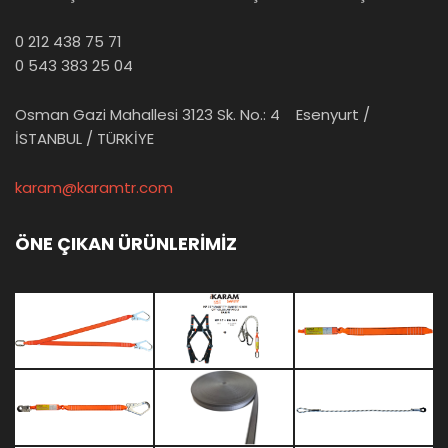
0 212 438 75 71
0 543 383 25 04
Osman Gazi Mahallesi 3123 Sk. No.: 4 Esenyurt /
İSTANBUL / TÜRKİYE
karam@karamtr.com
ÖNE ÇIKAN ÜRÜNLERİMİZ