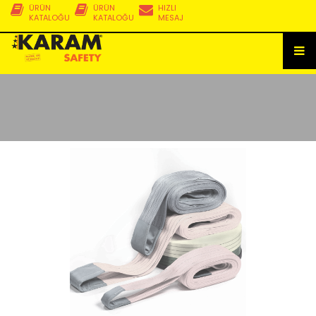
ÜRÜN
ÜRÜN
HIZLI
KATALOĞU
KATALOĞU
MESAJ