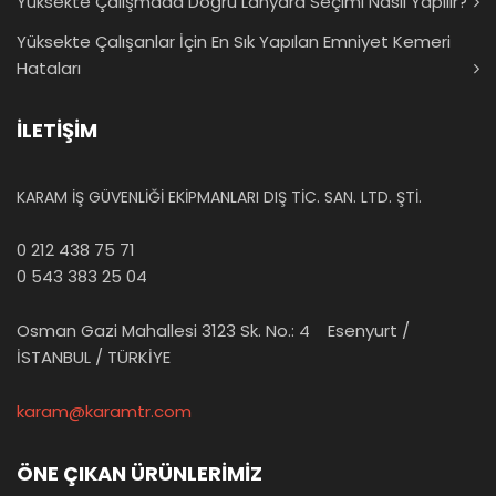
Yüksekte Çalışmada Doğru Lanyard Seçimi Nasıl Yapılır?
Yüksekte Çalışanlar İçin En Sık Yapılan Emniyet Kemeri
Hataları
İLETİŞİM
KARAM İŞ GÜVENLİĞİ EKİPMANLARI DIŞ TİC. SAN. LTD. ŞTİ.
0 212 438 75 71
0 543 383 25 04
Osman Gazi Mahallesi 3123 Sk. No.: 4 Esenyurt /
İSTANBUL / TÜRKİYE
karam@karamtr.com
ÖNE ÇIKAN ÜRÜNLERİMİZ