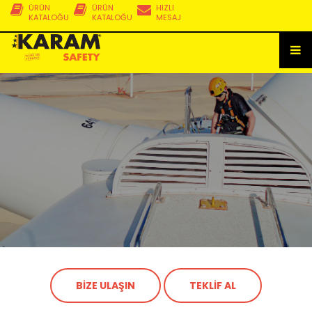
ÜRÜN
ÜRÜN
HIZLI
KATALOĞU
KATALOĞU
MESAJ
BİZE ULAŞIN
TEKLİF AL