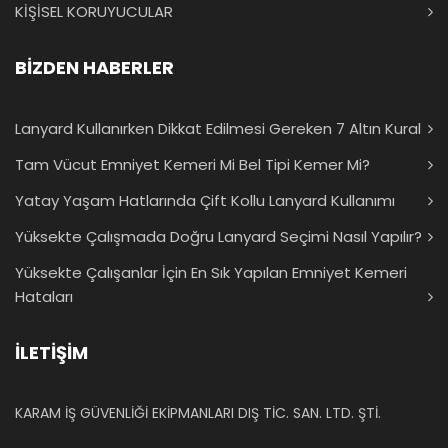
yüksek olarak nitelendirilmektedir. Yüksekte düşme tehlikesi
KİŞİSEL KORUYUCULAR
olan yerlerde toplu koruma tedbirleri alınamadığında orada
tehlikeye maruz kalankişi için
paraşüt tipi emniyet
BİZDEN HABERLER
kemeri
kullanımı zorunlu tutulur. Yükseklik ve yapılan
çalışmaya göre şok emici ve lanyard tercih edilir.
Lanyard Kullanırken Dikkat Edilmesi Gereken 7 Altın Kural
Emniyet kemerleri yüksekte çalışan kişiyi hayata bağlar.
Kaza anında düşmeye bağlı zararlardan korumak amacı ile
Tam Vücut Emniyet Kemeri Mi Bel Tipi Kemer Mi?
kişinin askıda kalmasına sebep olmaktadır. Düşme anındaki
Yatay Yaşam Hatlarında Çift Kollu Lanyard Kullanımı
salınımı azaltmak için ise şok emici kullanılarak düşme
Yüksekte Çalışmada Doğru Lanyard Seçimi Nasıl Yapılır?
anında kişinin alacağı darbe ve zararları azaltması
amaçlanır. Bel destekli paraşüt tipi kemer kullanımı
Yüksekte Çalışanlar İçin En Sık Yapılan Emniyet Kemeri
sayesinde yaralanmalar en aza indirilecektir.
Hataları
Paraşüt Tipi Emniyet Kemeri
İLETİŞİM
Kullanımı
Yüksekte çalışmalar da tercih edilen
Paraşüt tipi emniyet
KARAM İŞ GÜVENLİĞİ EKİPMANLARI DIŞ TİC. SAN. LTD. ŞTİ.
kemeri
zorunlu kullanım sunmaktadır. Kemeri kullanmadan