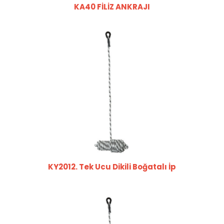
KA40 FİLİZ ANKRAJI
KY2012. Tek Ucu Dikili Boğatalı İp