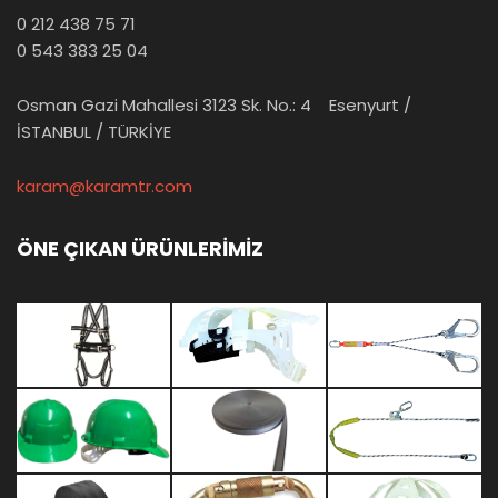
0 212 438 75 71
0 543 383 25 04
Osman Gazi Mahallesi 3123 Sk. No.: 4 Esenyurt /
İSTANBUL / TÜRKİYE
karam@karamtr.com
ÖNE ÇIKAN ÜRÜNLERİMİZ