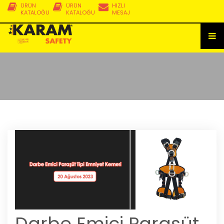
ÜRÜN
ÜRÜN
HIZLI
KATALOĞU
KATALOĞU
MESAJ
Darbe Emici Paraşüt