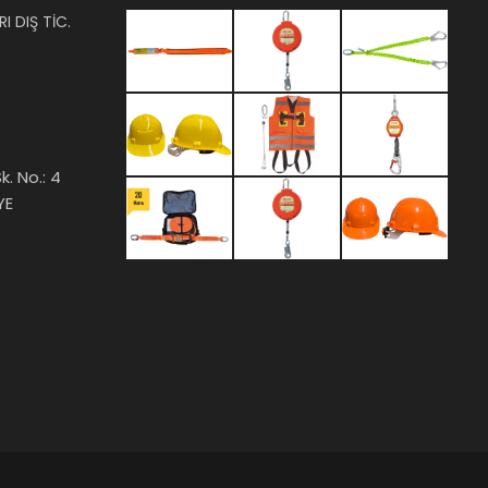
I DIŞ TİC.
k. No.: 4
YE