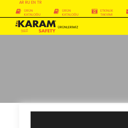
AR
RU
EN
TR
ÜRÜN
ÜRÜN
ETKİNLİK
KATALOĞU
KATALOĞU
TAKVİMİ
ÜRÜNLERİMİZ