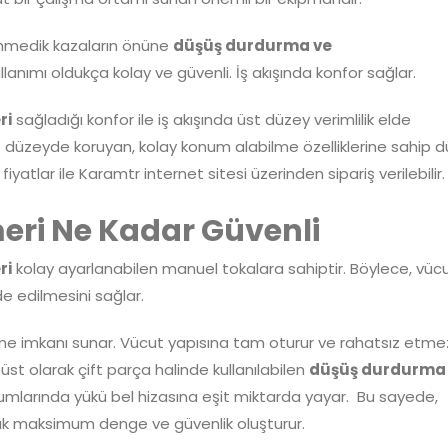
enmedik kazaların önüne
düşüş durdurma ve
llanımı oldukça kolay ve güvenli. İş akışında konfor sağlar.
ri
sağladığı konfor ile iş akışında üst düzey verimlilik elde
t düzeyde koruyan, kolay konum alabilme özelliklerine sahip d
lar ile Karamtr internet sitesi üzerinden sipariş verilebilir.
ri Ne Kadar Güvenli
ri
kolay ayarlanabilen manuel tokalara sahiptir. Böylece, vüc
e edilmesini sağlar.
ilme imkanı sunar. Vücut yapısına tam oturur ve rahatsız etme
üst olarak çift parça halinde kullanılabilen
düşüş durdurma
larında yükü bel hizasına eşit miktarda yayar. Bu sayede,
larak maksimum denge ve güvenlik oluşturur.