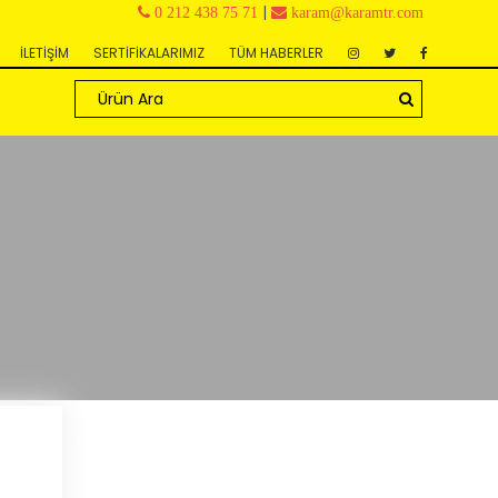
|
0 212 438 75 71
karam@karamtr.com
İLETİŞİM
SERTİFİKALARIMIZ
TÜM HABERLER