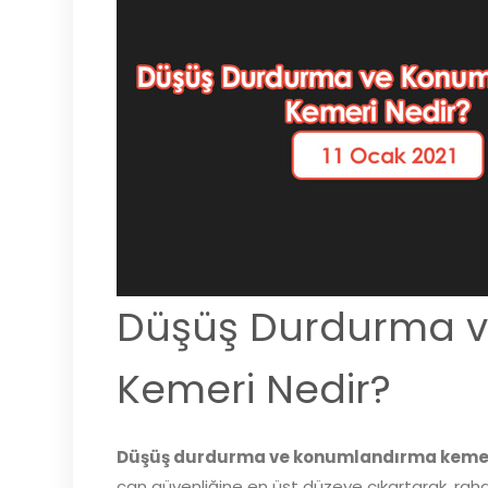
Düşüş Durdurma 
Kemeri Nedir?
Düşüş durdurma ve konumlandırma keme
can güvenliğine en üst düzeye çıkartarak, raha