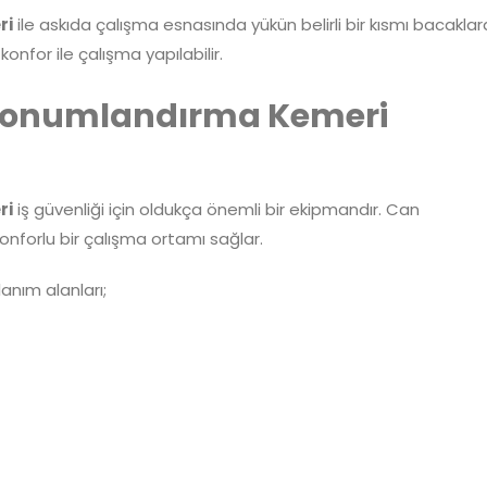
ri
ile askıda çalışma esnasında yükün belirli bir kısmı bacaklar
nfor ile çalışma yapılabilir.
Konumlandırma Kemeri
ri
iş güvenliği için oldukça önemli bir ekipmandır. Can
konforlu bir çalışma ortamı sağlar.
nım alanları;