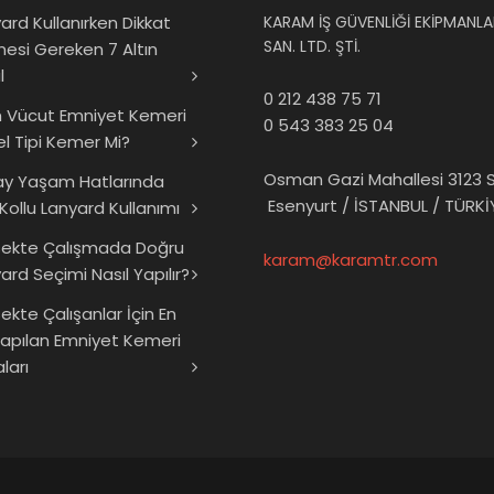
ard Kullanırken Dikkat
KARAM İŞ GÜVENLİĞİ EKİPMANLAR
SAN. LTD. ŞTİ.
mesi Gereken 7 Altın
l
0 212 438 75 71
 Vücut Emniyet Kemeri
0 543 383 25 04
el Tipi Kemer Mi?
Osman Gazi Mahallesi 3123 S
ay Yaşam Hatlarında
Esenyurt / İSTANBUL / TÜRKİ
 Kollu Lanyard Kullanımı
sekte Çalışmada Doğru
karam@karamtr.com
ard Seçimi Nasıl Yapılır?
ekte Çalışanlar İçin En
Yapılan Emniyet Kemeri
ları