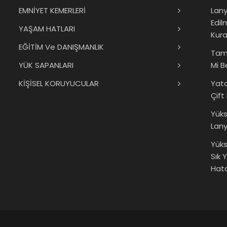
EMNİYET KEMERLERİ
Lany
Edil
YAŞAM HATLARI
Kura
EĞİTİM Ve DANIŞMANLIK
Tam
YÜK SAPANLARI
Mi B
KİŞİSEL KORUYUCULAR
Yat
Çift
Yük
Lany
Yüks
Sık 
Hata