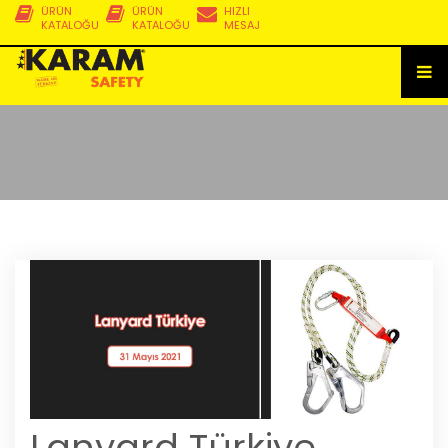
ÜRÜN
ÜRÜN
HIZLI
KATALOĞU
KATALOĞU
MESAJ
Lanyard Türkiye