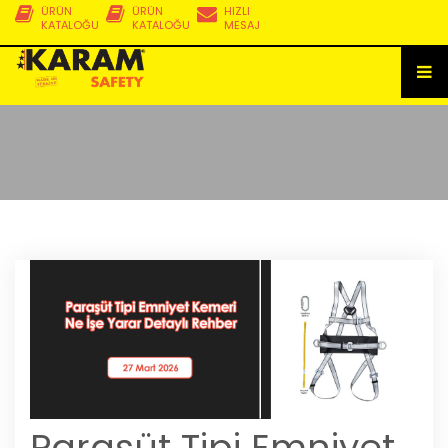
ÜRÜN
ÜRÜN
HIZLI
KATALOĞU
KATALOĞU
MESAJ
Paraşüt Tipi Emniyet