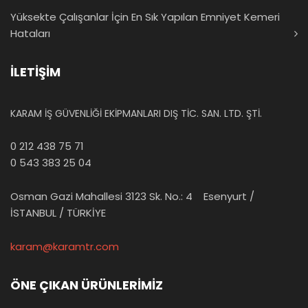
Yüksekte Çalışanlar İçin En Sık Yapılan Emniyet Kemeri
Hataları
İLETİŞİM
KARAM İŞ GÜVENLİĞİ EKİPMANLARI DIŞ TİC. SAN. LTD. ŞTİ.
0 212 438 75 71
0 543 383 25 04
Osman Gazi Mahallesi 3123 Sk. No.: 4 Esenyurt /
İSTANBUL / TÜRKİYE
karam@karamtr.com
ÖNE ÇIKAN ÜRÜNLERİMİZ