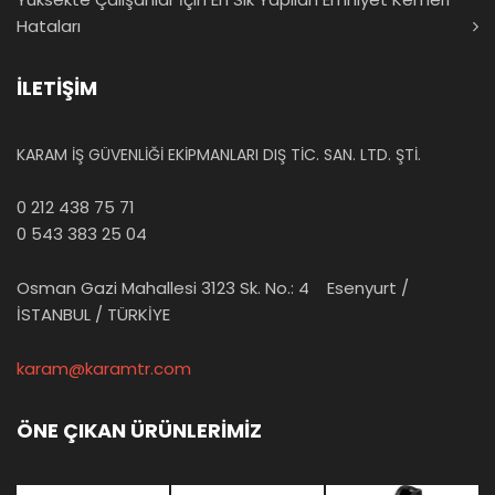
Hataları
İLETİŞİM
KARAM İŞ GÜVENLİĞİ EKİPMANLARI DIŞ TİC. SAN. LTD. ŞTİ.
0 212 438 75 71
0 543 383 25 04
Osman Gazi Mahallesi 3123 Sk. No.: 4 Esenyurt /
İSTANBUL / TÜRKİYE
karam@karamtr.com
ÖNE ÇIKAN ÜRÜNLERİMİZ