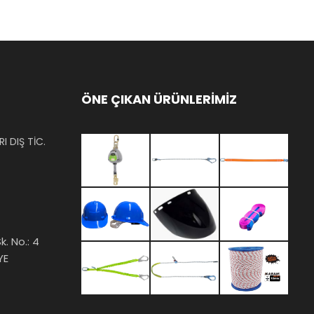
ÖNE ÇIKAN ÜRÜNLERİMİZ
I DIŞ TİC.
k. No.: 4
YE