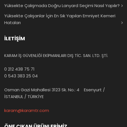
Yüksekte Çalışmada Doğru Lanyard Seçimi Nasıl Yapılır?
Yüksekte Çalışanlar İçin En Sık Yapılan Emniyet Kemeri
Hataları
İLETİŞİM
KARAM İŞ GÜVENLİĞİ EKİPMANLARI DIŞ TİC. SAN. LTD. ŞTİ.
0 212 438 75 71
0 543 383 25 04
Osman Gazi Mahallesi 3123 Sk. No.: 4 Esenyurt /
İSTANBUL / TÜRKİYE
karam@karamtr.com
ÖNE ÇIKAN ÜRÜNLERİMİZ