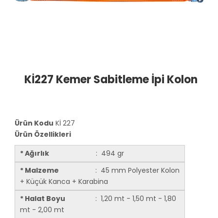
Kİ227 Kemer Sabitleme İpi Kolon
Ürün Kodu
Kİ 227
Ürün Özellikleri
* Ağırlık
: 494 gr
* Malzeme
: 45 mm Polyester Kolon
+ Küçük Kanca + Karabina
* Halat Boyu
: 1,20 mt - 1,50 mt - 1,80
mt - 2,00 mt