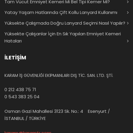
Tam Vücut Emniyet Kemeri Mi Bel Tipi Kemer Mi?
Yatay Yaşam Hatlarında Çift Kollu Lanyard Kullanımı
Yüksekte Çalışmada Doğru Lanyard Seçimi Nasıl Yapılır?
Yüksekte Çalışanlar İçin En Sık Yapılan Emniyet Kemeri
Hataları
İLETİŞİM
KARAM İŞ GÜVENLİĞİ EKİPMANLARI DIŞ TİC. SAN. LTD. ŞTİ.
0 212 438 75 71
0 543 383 25 04
Osman Gazi Mahallesi 3123 Sk. No.: 4 Esenyurt /
İSTANBUL / TÜRKİYE
karam@karamtr.com