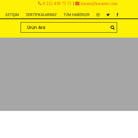
|
0 212 438 75 71
karam@karamtr.com
İLETİŞİM
SERTİFİKALARIMIZ
TÜM HABERLER