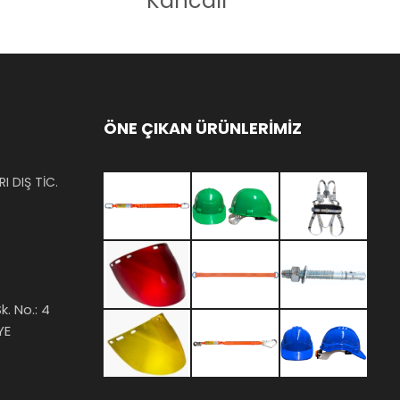
Kancalı
ÖNE ÇIKAN ÜRÜNLERİMİZ
I DIŞ TİC.
k. No.: 4
YE