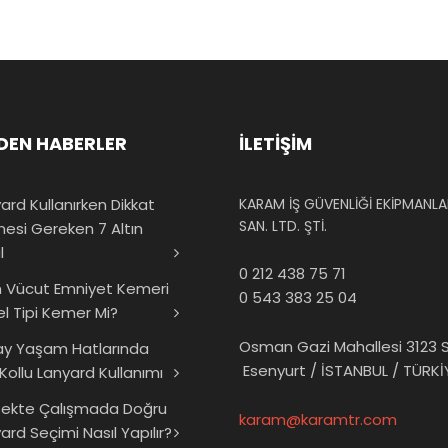
DEN HABERLER
İLETİŞİM
ard Kullanırken Dikkat
KARAM İŞ GÜVENLİĞİ EKİPMANLAR
SAN. LTD. ŞTİ.
mesi Gereken 7 Altın
l
0 212 438 75 71
 Vücut Emniyet Kemeri
0 543 383 25 04
el Tipi Kemer Mi?
Osman Gazi Mahallesi 3123 S
ay Yaşam Hatlarında
Esenyurt / İSTANBUL / TÜRKİ
 Kollu Lanyard Kullanımı
sekte Çalışmada Doğru
karam@karamtr.com
ard Seçimi Nasıl Yapılır?