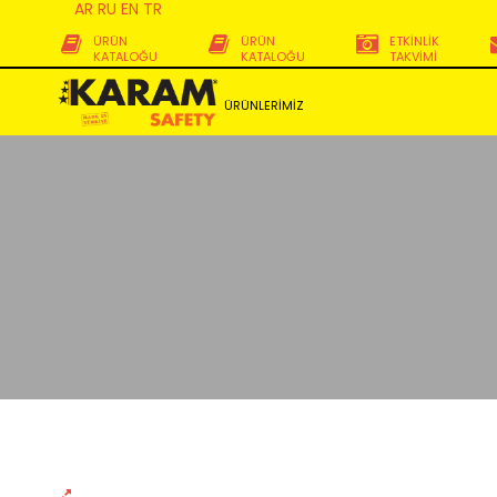
AR
RU
EN
TR
ÜRÜN
ÜRÜN
ETKİNLİK
KATALOĞU
KATALOĞU
TAKVİMİ
ÜRÜNLERİMİZ