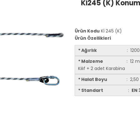
Kİ245 (K) Konum
Ürün Kodu
Kİ 245 (K)
Ürün Özellikleri
* Ağırlık
: 1200 
* Malzeme
: 12 mm
Kılıf + 2 adet Karabina
* Halat Boyu
: 2,50
* Standart
:
EN 