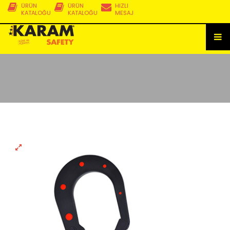
ÜRÜN
ÜRÜN
HIZLI
KATALOĞU
KATALOĞU
MESAJ