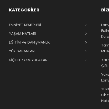
KATEGORİLER
BİZ
EMNİYET KEMERLERİ
Lany
Edil
YAŞAM HATLARI
Kura
EĞİTİM Ve DANIŞMANLIK
Tam
YÜK SAPANLARI
Mi B
KİŞİSEL KORUYUCULAR
Yat
Çift
Yük
Lany
Yüks
Sık 
Hata