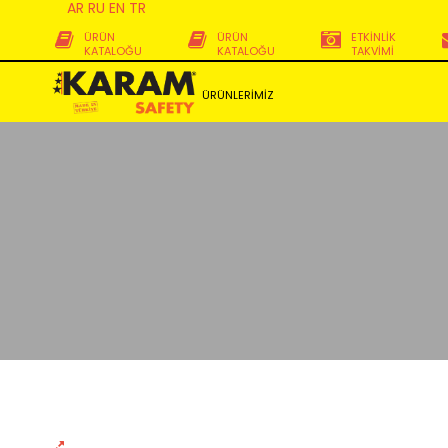
AR
RU
EN
TR
ÜRÜN
ÜRÜN
ETKİNLİK
KATALOĞU
KATALOĞU
TAKVİMİ
ÜRÜNLERİMİZ