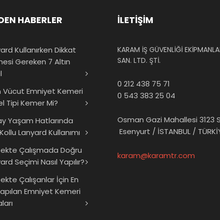
DEN HABERLER
İLETİŞİM
ard Kullanırken Dikkat
KARAM İŞ GÜVENLİĞİ EKİPMANLAR
SAN. LTD. ŞTİ.
mesi Gereken 7 Altın
l
0 212 438 75 71
 Vücut Emniyet Kemeri
0 543 383 25 04
el Tipi Kemer Mi?
Osman Gazi Mahallesi 3123 S
ay Yaşam Hatlarında
Esenyurt / İSTANBUL / TÜRKİ
 Kollu Lanyard Kullanımı
sekte Çalışmada Doğru
karam@karamtr.com
ard Seçimi Nasıl Yapılır?
ekte Çalışanlar İçin En
Yapılan Emniyet Kemeri
ları