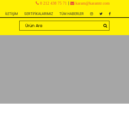
|
0 212 438 75 71
karam@karamtr.com
İLETİŞİM
SERTİFİKALARIMIZ
TÜM HABERLER