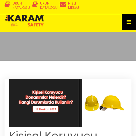
ÜRÜN
ÜRÜN
HIZLI
KATALOĞU
KATALOĞU
MESAJ
Kişisel Koruyucu