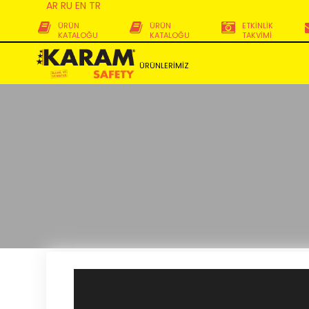
AR
RU
EN
TR
ÜRÜN
ÜRÜN
ETKİNLİK
KATALOĞU
KATALOĞU
TAKVİMİ
ÜRÜNLERİMİZ