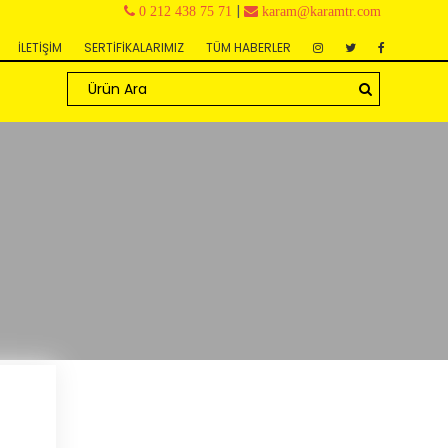
|
0 212 438 75 71
karam@karamtr.com
İLETİŞİM
SERTİFİKALARIMIZ
TÜM HABERLER