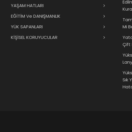
Edil
YAŞAM HATLARI
Kura
EĞİTİM Ve DANIŞMANLIK
Tam
YÜK SAPANLARI
Mi B
KİŞİSEL KORUYUCULAR
Yat
Çift
Yük
Lany
Yüks
Sık 
Hata