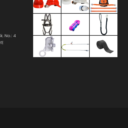
k. No.: 4
YE