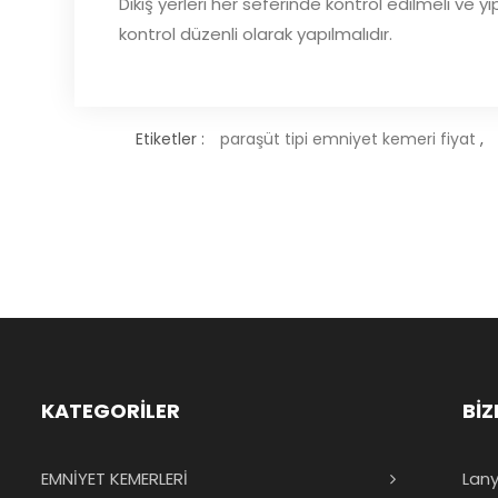
Dikiş yerleri her seferinde kontrol edilmeli ve
kontrol düzenli olarak yapılmalıdır.
Etiketler :
paraşüt tipi emniyet kemeri fiyat
,
KATEGORİLER
BİZ
EMNİYET KEMERLERİ
Lany