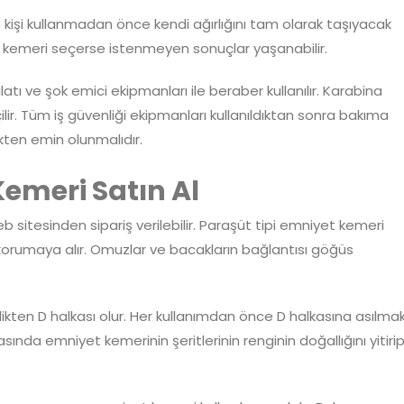
kişi kullanmadan önce kendi ağırlığını tam olarak taşıyacak
ış kemeri seçerse istenmeyen sonuçlar yaşanabilir.
tı ve şok emici ekipmanları ile beraber kullanılır. Karabina
lir. Tüm iş güvenliği ekipmanları kullanıldıktan sonra bakıma
ikten emin olunmalıdır.
Kemeri Satın Al
 sitesinden sipariş verilebilir. Paraşüt tipi emniyet kemeri
korumaya alır. Omuzlar ve bacakların bağlantısı göğüs
kten D halkası olur. Her kullanımdan önce D halkasına asılma
asında emniyet kemerinin şeritlerinin renginin doğallığını yitiri