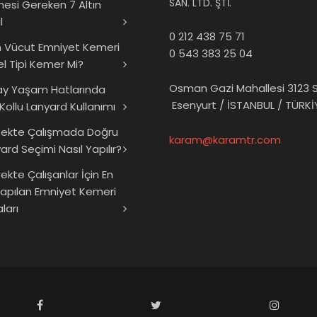
SAN. LTD. ŞTİ.
mesi Gereken 7 Altın
l
0 212 438 75 71
 Vücut Emniyet Kemeri
0 543 383 25 04
el Tipi Kemer Mi?
Osman Gazi Mahallesi 3123 S
ay Yaşam Hatlarında
Esenyurt / İSTANBUL / TÜRKİ
 Kollu Lanyard Kullanımı
sekte Çalışmada Doğru
karam@karamtr.com
ard Seçimi Nasıl Yapılır?
ekte Çalışanlar İçin En
Yapılan Emniyet Kemeri
ları